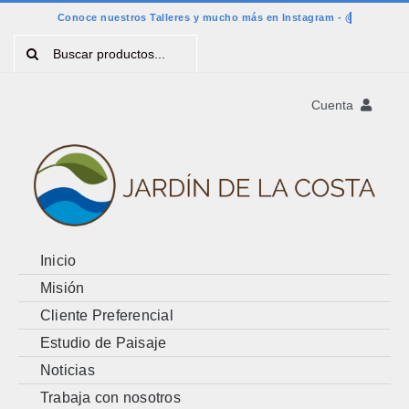
Saltar
al
Buscar:
contenido
Cuenta
Registro
Account
Cart
Inicio
Misión
Cliente Preferencial
Estudio de Paisaje
Noticias
Trabaja con nosotros