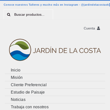
Saltar
al
Buscar:
contenido
Cuenta
Registro
Account
Cart
Inicio
Misión
Cliente Preferencial
Estudio de Paisaje
Noticias
Trabaja con nosotros