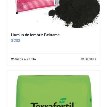
página
de
producto
Humus de lombriz Beltrame
$
200
Añadir al carrito
Detalles