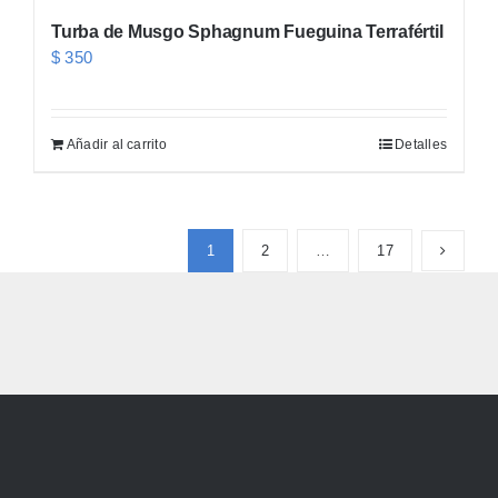
Turba de Musgo Sphagnum Fueguina Terrafértil
$
350
Añadir al carrito
Detalles
1
2
…
17