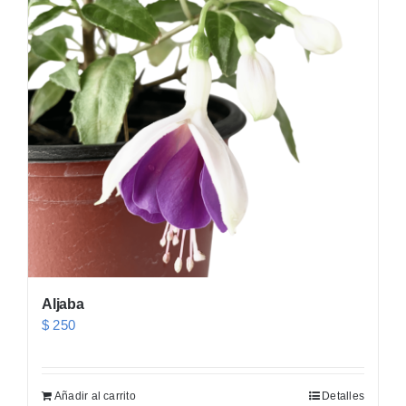
Aljaba
$
250
Añadir al carrito
Detalles