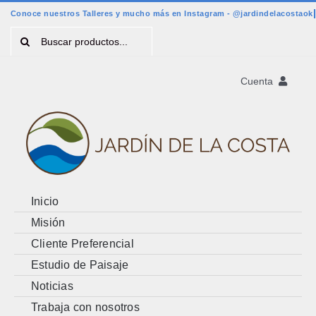
Saltar
al
Buscar:
contenido
Cuenta
Registro
Account
Cart
Inicio
Misión
Cliente Preferencial
Estudio de Paisaje
Noticias
Trabaja con nosotros