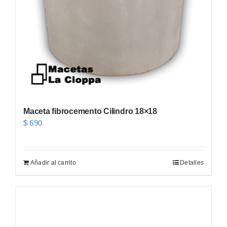
elegir
en
la
página
de
producto
Maceta fibrocemento Cilindro 18×18
$
690
Añadir al carrito
Detalles