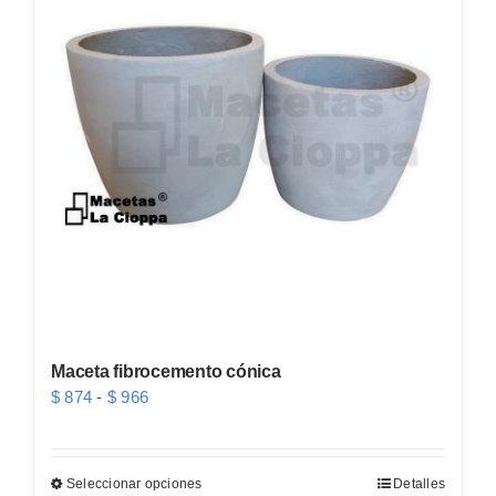
Maceta fibrocemento cónica
Rango
$
874
-
$
966
de
precios:
Seleccionar opciones
Detalles
Este
desde