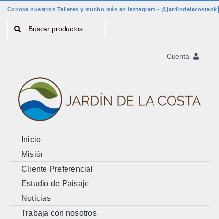
Saltar
al
Buscar:
contenido
Cuenta
Registro
Account
Cart
Inicio
Misión
Cliente Preferencial
Estudio de Paisaje
Noticias
Trabaja con nosotros