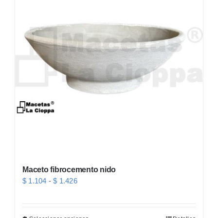
variantes.
Las
opciones
se
pueden
elegir
en
la
página
de
producto
Maceto fibrocemento nido
Rango
$
1.104
-
$
1.426
de
precios: