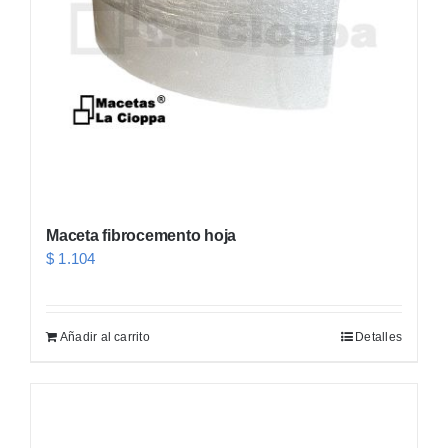
pueden
elegir
en
la
página
de
producto
Maceta fibrocemento hoja
$
1.104
Añadir al carrito
Detalles