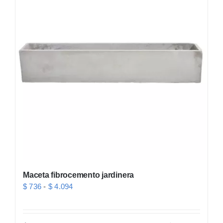
Maceta fibrocemento jardinera
Rango
$
736
-
$
4.094
de
precios: