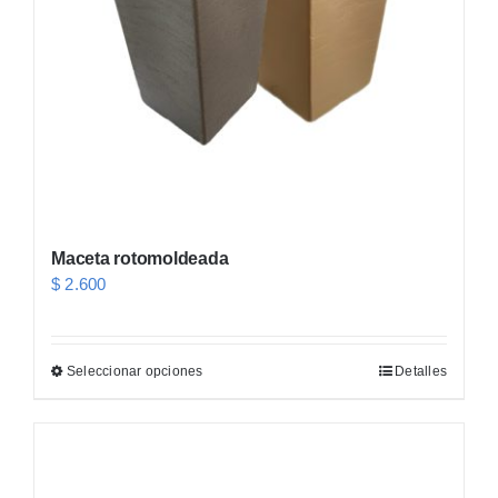
página
de
producto
Maceta rotomoldeada
$
2.600
Seleccionar opciones
Detalles
Este
producto
tiene
múltiples