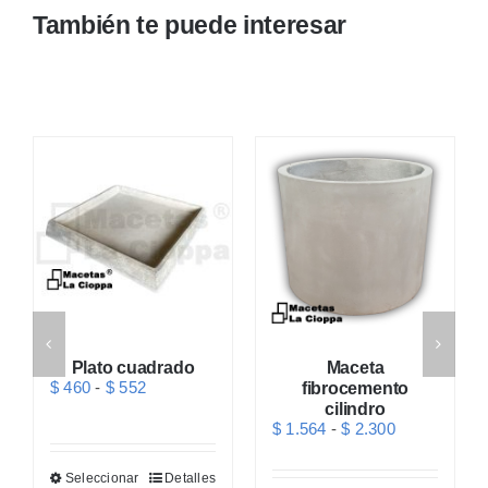
También te puede interesar
cantidad
Plato cuadrado
Maceta
Rango
$
460
-
$
552
fibrocemento
de
cilindro
precios:
Rango
$
1.564
-
$
2.300
desde
de
$ 460
precios:
Este
hasta
Seleccionar
Detalles
desde