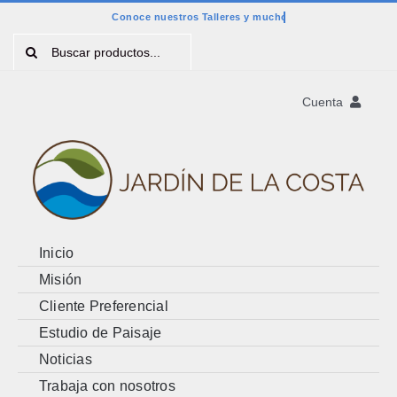
Saltar
al
Buscar:
contenido
Cuenta
Registro
Account
Cart
Inicio
Misión
Cliente Preferencial
Estudio de Paisaje
Noticias
Trabaja con nosotros