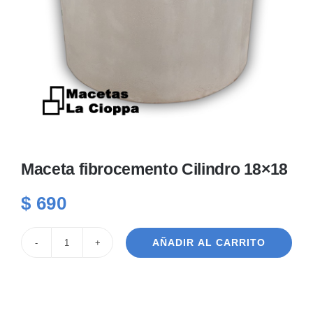
PLANTAS DE INTERIOR
INSUMOS
MACETAS
FERRETERÍA
Maceta fibrocemento Cilindro 18×18
OFERTAS
$
690
AÑADIR AL CARRITO
Maceta
fibrocemento
Cilindro
18x18