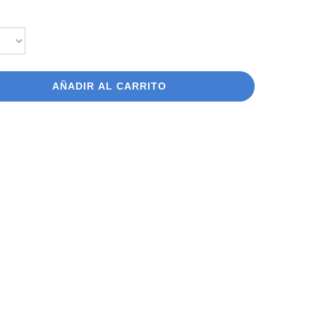
ngo
cios:
de
AÑADIR AL CARRITO
15
ta
25