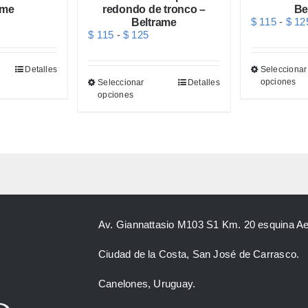
ame
redondo de tronco –
Be
ngo
$
115
-
$
12
Beltrame
Rango
$
115
-
$
125
cios:
de
sde
precios:
115
Este
desde
Detalles
Seleccionar
sta
producto
$ 115
Este
opciones
Seleccionar
Detalles
125
tiene
hasta
producto
opciones
múltiples
$ 125
tiene
variantes.
múltiples
Las
variantes.
opciones
Las
se
opciones
pueden
se
elegir
pueden
en
elegir
la
en
página
la
de
página
Av. Giannattasio M103 S1 Km. 20 esquina Ae
producto
de
producto
Ciudad de la Costa, San José de Carrasco.
Canelones, Uruguay.