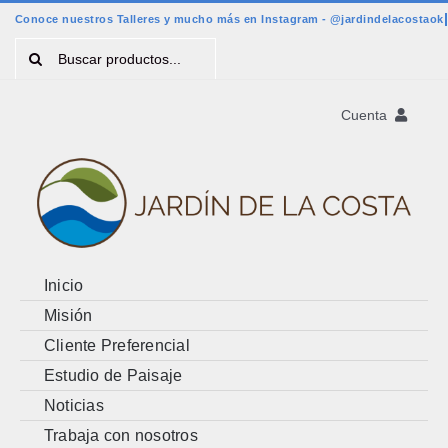
Saltar
al
Buscar:
contenido
Cuenta
Registro
Account
Cart
Inicio
Misión
Cliente Preferencial
Estudio de Paisaje
Noticias
Trabaja con nosotros