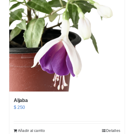
Aljaba
$
250
Añadir al carrito
Detalles