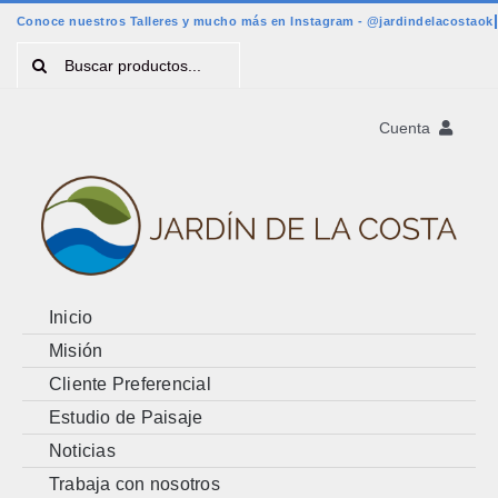
Saltar
al
Buscar:
contenido
Cuenta
Registro
Account
Cart
Inicio
Misión
Cliente Preferencial
Estudio de Paisaje
Noticias
Trabaja con nosotros