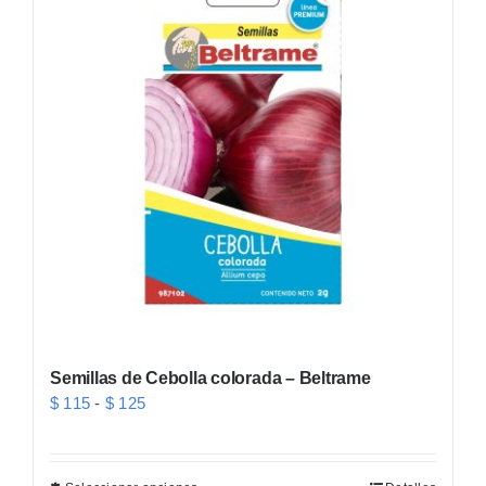
variantes.
Las
opciones
se
pueden
elegir
en
la
página
de
producto
Semillas de Cebolla colorada – Beltrame
Rango
$
115
-
$
125
de
precios: