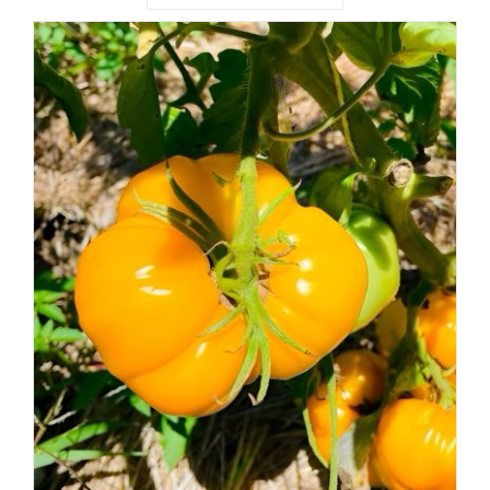
PLANTAS
NATIVAS
PLANTAS DE INTERIOR
INSUMOS
MACETAS
FERRETERÍA
OFERTAS