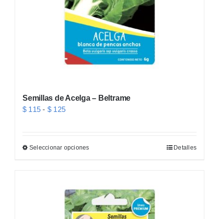
Semillas de Acelga – Beltrame
Rango
$
115
-
$
125
de
precios:
Seleccionar opciones
Detalles
Este
desde
producto
$ 115
tiene
hasta
múltiples
$ 125
variantes.
Las