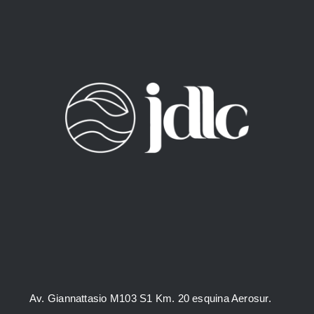
página
de
producto
Av. Giannattasio M103 S1 Km. 20 esquina Aerosur.