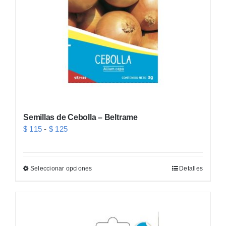
elegir
en
la
página
de
producto
Semillas de Cebolla – Beltrame
Rango
$
115
-
$
125
de
precios:
Seleccionar opciones
Detalles
Este
desde
producto
$ 115
tiene
hasta
múltiples
$ 125