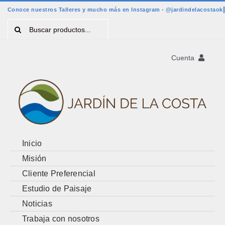
Saltar
al
Buscar:
contenido
Cuenta
Registro
Account
Cart
Inicio
Misión
Cliente Preferencial
Estudio de Paisaje
Noticias
Trabaja con nosotros