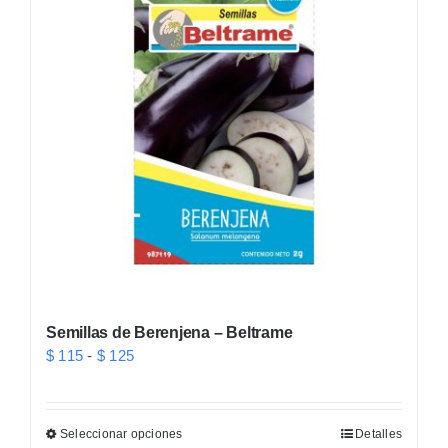
Las
opciones
se
pueden
elegir
en
la
página
de
producto
Semillas de Berenjena – Beltrame
Rango
$
115
-
$
125
de
precios:
Seleccionar opciones
Detalles
Este
desde