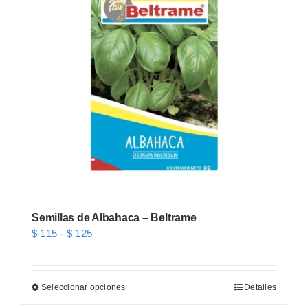
opciones
se
pueden
elegir
en
la
página
de
producto
Semillas de Albahaca – Beltrame
Rango
$
115
-
$
125
de
precios:
Seleccionar opciones
Detalles
Este
desde